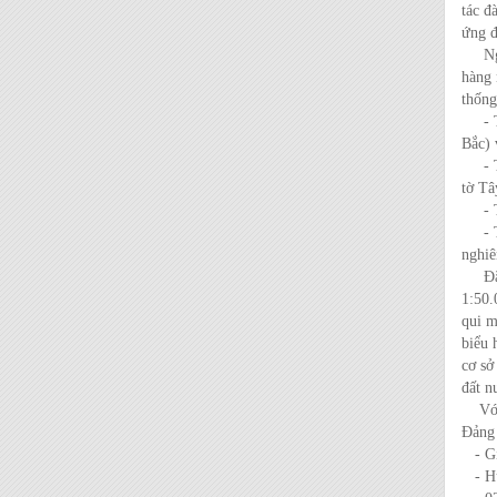
tác đ
ứng đ
Nguồn
hàng 
thống
- Tỷ 
Bắc) 
- Tỷ 
tờ Tâ
- Tỷ 
- Tỷ 
nghiê
Đặc b
1:50.
qui m
biểu 
cơ sở
đất n
Với n
Đảng 
- Gi
- Huâ