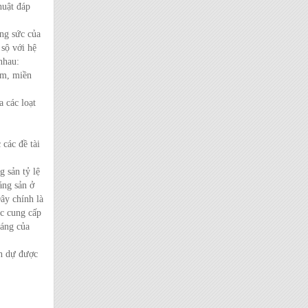
huật đáp
ng sức của
sộ với hệ
nhau:
am, miền
 các loạt
các đề tài
 sản tỷ lệ
áng sản ở
ây chính là
ệc cung cấp
oáng của
h dự được