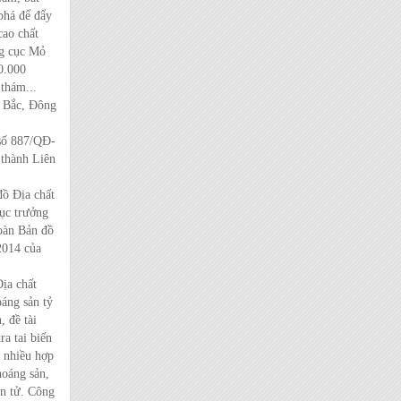
phá để đẩy
cao chất
ng cục Mỏ
0.000
thám...
y Bắc, Đông
số 887/QĐ-
 thành Liên
ồ Địa chất
ục trưởng
oàn Bản đồ
2014 của
ịa chất
oáng sản tỷ
, đề tài
ra tai biến
h nhiều hợp
hoáng sản,
ên tử. Công