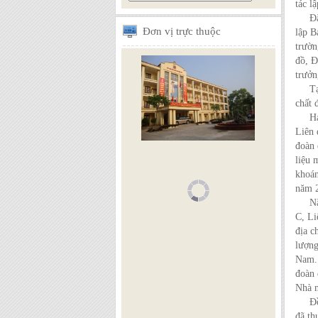
tác l
Đặc b
Đơn
vị trực thuộc
lập B
trườn
đồ, Đ
trưởn
Tại Q
chất 
Hai m
Liên 
đoàn 
liệu 
khoán
năm 2
Năm 1
C, Li
địa c
lượng
Nam. 
đoàn 
Nhà 
Đồng 
đã th