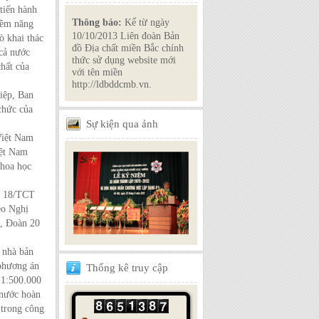
 tiến hành
Thông báo:
Kể từ ngày
tiềm năng
10/10/2013 Liên đoàn Bản
ò khai thác
đồ Địa chất miền Bắc chính
 cả nước
thức sử dụng website mới
hất của
với tên miền
http://ldbddcmb.vn.
iệp, Ban
chức của
Sự
kiện qua ảnh
Việt Nam
iệt Nam
khoa học
ố 18/TCT
eo Nghị
t, Đoàn 20
 nhà bản
 phương án
Thống
kê truy cập
 1:500.000
 nước hoàn
 trong công