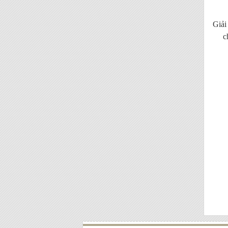
Giải
c