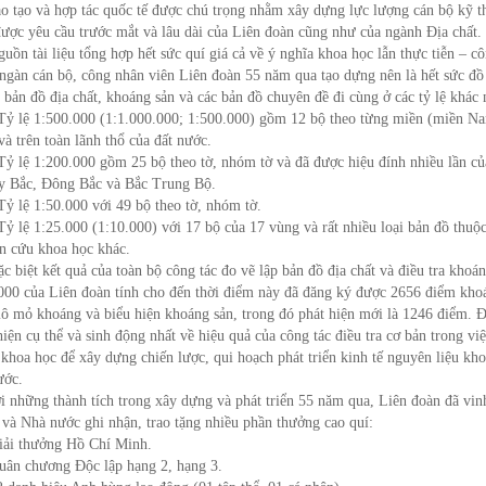
ào tạo và hợp tác quốc tế được chú trọng nhằm xây dựng lực lượng cán bộ kỹ t
ược yêu cầu trước mắt và lâu dài của Liên đoàn cũng như của ngành Địa chất.
 tài liệu tổng hợp hết sức quí giá cả về ý nghĩa khoa học lẫn thực tiễn – cô
ngàn cán bộ, công nhân viên Liên đoàn 55 năm qua tạo dựng nên là hết sức đồ 
 bản đồ địa chất, khoáng sản và các bản đồ chuyên đề đi cùng ở các tỷ lệ khác 
lệ 1:500.000 (1:1.000.000; 1:500.000) gồm 12 bộ theo từng miền (miền N
và trên toàn lãnh thổ của đất nước.
lệ 1:200.000 gồm 25 bộ theo tờ, nhóm tờ và đã được hiệu đính nhiều lần của
y Bắc, Đông Bắc và Bắc Trung Bộ.
lệ 1:50.000 với 49 bộ theo tờ, nhóm tờ.
lệ 1:25.000 (1:10.000) với 17 bộ của 17 vùng và rất nhiều loại bản đồ thuộc 
n cứu khoa học khác.
iệt kết quả của toàn bộ công tác đo vẽ lập bản đồ địa chất và điều tra khoáng
000 của Liên đoàn tính cho đến thời điểm này đã đăng ký được 2656 điểm kho
ô mỏ khoáng và biểu hiện khoáng sản, trong đó phát hiện mới là 1246 điểm. Đ
hiện cụ thể và sinh động nhất về hiệu quả của công tác điều tra cơ bản trong vi
 khoa học để xây dựng chiến lược, qui hoạch phát triển kinh tế nguyên liệu kh
ước.
hững thành tích trong xây dựng và phát triển 55 năm qua, Liên đoàn đã vin
và Nhà nước ghi nhận, trao tặng nhiều phần thưởng cao quí:
ải thưởng Hồ Chí Minh.
n chương Độc lập hạng 2, hạng 3.