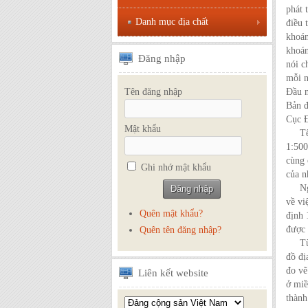
phát 
Danh mục địa chất
điều 
khoán
khoán
Đăng
nhập
nói c
mỗi n
Đầu n
Tên đăng nhập
Bản đ
Cục Đ
Mật khẩu
Tên g
1:500
cùng 
Ghi nhớ mật khẩu
của n
Ngày 
về vi
Quên mật khẩu?
định 
được 
Quên tên đăng nhập?
Từ nă
đồ đị
đo vẽ
Liên
kết website
ở miề
thành