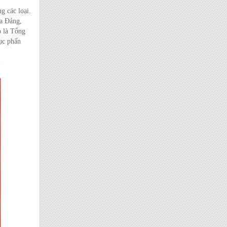
g các loại.
ủa Đảng,
p là Tổng
ục phấn