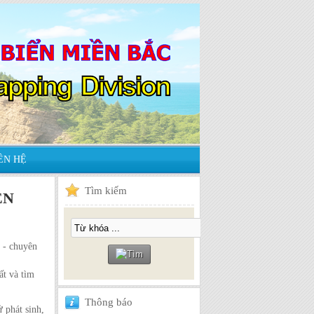
ÊN HỆ
Tìm
kiếm
ỀN
 - chuyên
t và tìm
Thông
báo
 phát sinh,