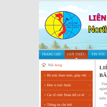
TRANG CHỦ
GIỚI THIỆU
TIN TỨC
Nội
dung
LI
BẮ
Bộ máy tham mưu, giúp việc
Tháng
Đơn vị trực thuộc
ngành
Nhiệm
Các tổ chức Đoàn thể cơ sở
kiếm 
Thông tin cần biết
Thực 