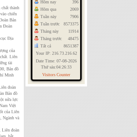
Hôm nay
396
chất thành
Hôm qua
2069
 vào chiến
Tuần này
7906
 Đoàn Bản
Tuần trước
8573375
àm Đoàn
Tháng này
11914
cục Địa
Tháng trước
48475
Tất cả
8651387
ượng của
Your IP: 216.73.216.62
chất. Liên
Date Time: 07-08-2026
ững tài
Thứ sáu:04:26:33
000, Bản đồ
Visitors Counter
Chí Minh
Liên đoàn
oàn Bản đồ
ột nửa lực
 Nam Việt
ốt của Liên
ộ, Ngành và
, Liên đoàn
Nam, bắt