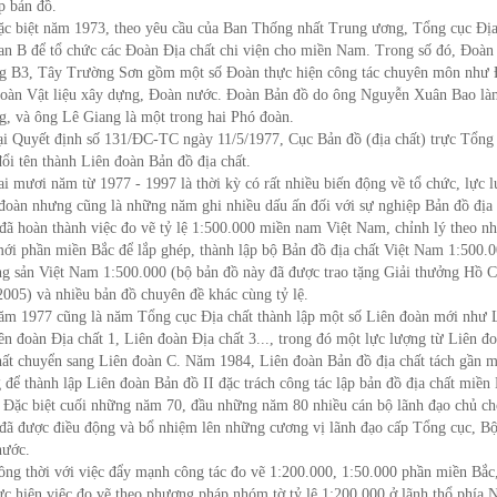
ập bản đồ.
iệt năm 1973, theo yêu cầu của Ban Thống nhất Trung ương, Tổng cục Địa 
an B để tổ chức các Đoàn Địa chất chi viện cho miền Nam. Trong số đó, Đoàn
g B3, Tây Trường Sơn gồm một số Đoàn thực hiện công tác chuyên môn như
oàn Vật liệu xây dựng, Đoàn nước. Đoàn Bản đồ do ông Nguyễn Xuân Bao l
g, và ông Lê Giang là một trong hai Phó đoàn.
uyết định số 131/ĐC-TC ngày 11/5/1977, Cục Bản đồ (địa chất) trực Tổng 
đổi tên thành Liên đoàn Bản đồ địa chất.
ươi năm từ 1977 - 1997 là thời kỳ có rất nhiều biến động về tổ chức, lực l
đoàn nhưng cũng là những năm ghi nhiều dấu ấn đối với sự nghiệp Bản đồ địa 
đã hoàn thành việc đo vẽ tỷ lệ 1:500.000 miền nam Việt Nam, chỉnh lý theo nh
mới phần miền Bắc để lắp ghép, thành lập bộ Bản đồ địa chất Việt Nam 1:500.
g sản Việt Nam 1:500.000 (bộ bản đồ này đã được trao tặng Giải thưởng Hồ 
005) và nhiều bản đồ chuyên đề khác cùng tỷ lệ.
977 cũng là năm Tổng cục Địa chất thành lập một số Liên đoàn mới như 
ên đoàn Địa chất 1, Liên đoàn Địa chất 3..., trong đó một lực lượng từ Liên đ
hất chuyển sang Liên đoàn C. Năm 1984, Liên đoàn Bản đồ địa chất tách gần m
 để thành lập Liên đoàn Bản đồ II đặc trách công tác lập bản đồ địa chất miền
Đặc biệt cuối những năm 70, đầu những năm 80 nhiều cán bộ lãnh đạo chủ ch
đã được điều động và bổ nhiệm lên những cương vị lãnh đạo cấp Tổng cục, B
nước.
thời với việc đẩy mạnh công tác đo vẽ 1:200.000, 1:50.000 phần miền Bắc
ực hiện việc đo vẽ theo phương pháp nhóm tờ tỷ lệ 1:200.000 ở lãnh thổ phía 