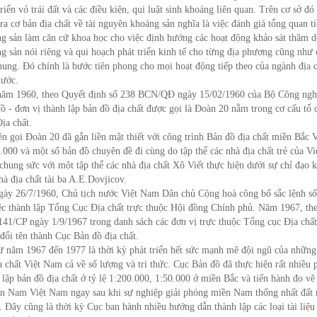
triển vỏ trái đất và các điều kiện, qui luật sinh khoáng liên quan. Trên cơ sở đó
tra cơ bản địa chất về tài nguyên khoáng sản nghĩa là việc đánh giá tổng quan 
g sản làm căn cứ khoa học cho việc định hướng các hoạt động khảo sát thăm d
g sản nói riêng và qui hoạch phát triển kinh tế cho từng địa phương cũng như
hung. Đó chính là bước tiên phong cho mọi hoạt động tiếp theo của ngành địa c
ước.
ăm 1960, theo Quyết định số 238 BCN/QĐ ngày 15/02/1960 của Bộ Công ngh
ồ - đơn vị thành lập bản đồ địa chất được gọi là Đoàn 20 nằm trong cơ cấu tổ 
ịa chất.
ọi Đoàn 20 đã gắn liền mật thiết với công trình Bản đồ địa chất miền Bắc 
.000 và một số bản đồ chuyên đề đi cùng do tập thể các nhà địa chất trẻ của V
chung sức với một tập thể các nhà địa chất Xô Viết thực hiện dưới sự chỉ đạo 
hà địa chất tài ba A.E.Dovjicov.
26/7/1960, Chủ tịch nước Việt Nam Dân chủ Cộng hoà công bố sắc lệnh s
ệc thành lập Tổng Cục Địa chất trực thuộc Hội đồng Chính phủ. Năm 1967, th
141/CP ngày 1/9/1967 trong danh sách các đơn vị trực thuộc Tổng cục Địa chấ
đổi tên thành Cục Bản đồ địa chất.
m 1967 đến 1977 là thời kỳ phát triển hết sức mạnh mẽ đội ngũ của những
a chất Việt Nam cả về số lượng và tri thức. Cục Bản đồ đã thực hiện rất nhiều
 lập bản đồ địa chất ở tỷ lệ 1:200.000, 1:50.000 ở miền Bắc và tiến hành đo vẽ
n Nam Việt Nam ngay sau khi sự nghiệp giải phóng miền Nam thống nhất đất
. Đây cũng là thời kỳ Cục ban hành nhiều hướng dẫn thành lập các loại tài liệu