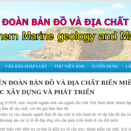
VĂN BẢN PHÁP LUẬT
THƯ VIỆN ẢNH
TUYỂN DỤNG
LI
ÊN ĐOÀN BẢN ĐỒ VÀ ĐỊA CHẤT BIỂN MI
C XÂY DỰNG VÀ PHÁT TRIỂN
 9/1959, một chuyên ngành mới của ngành địa chất Việt Nam được thành lập
 Bản đồ địa chất, với tên gọi Ban Bản đồ.
 vụ của chuyên ngành Bản đồ địa chất là tiến hành đo vẽ lập bản đồ địa chấ
khoáng sản các tỷ lệ để đáp ứng yêu cầu phát triển kinh tế của đất nước.
hiện việc điều tra cơ bản là điều tra về cấu trúc, thành phần vật chất, lịch sử