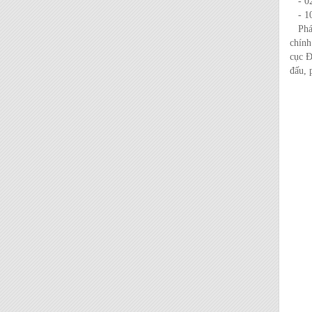
- 02 
- 10 
Phát 
chính
cục Đ
đấu, 