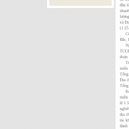
đầu l
nhanh
lượng
và Đị
(1:25
Công 
Bắc, 
Ngày 
TCCB 
đoàn 
Từ th
miền 
Tổng 
Địa c
Tổng 
Kế tụ
miền 
lệ 1:
nghiê
địa c
tác k
đánh 