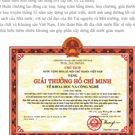
danh hiệu Anh hùng lao động (01 tập thể, 01 cá nhân).
Huân chương lao động các loại; hàng trăm bằng khen, huy chương, giải thưởn
huy truyền thống 55 năm xây dựng và phát triển, dưới ánh sáng đường lối c
 sách của Nhà nước; với sự chỉ đạo của Bộ Tài nguyên và Môi trường, trực tiế
ịa chất và Khoáng sản Việt Nam, Liên đoàn Bản đồ địa chất miền Bắc sẽ tiếp t
phát hiện thêm nhiều khoáng sản góp phần xây dựng đất nước giàu mạnh.