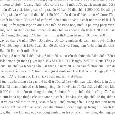
à nhóm tờ Huế - Quảng Ngãi. Đây có thể coi là một bước ngoặt mang tính đột 
 tiến độ và chất lượng của công tác đo vẽ bản đồ địa chất 1:200.000. Để nâng 
 công tác đo vẽ bản đồ địa chất 1:50.000, Liên đoàn đã biên soạn và được Tổ
a chất ban hành “Qui chế tổ chức và tiến hành đo vẽ địa chất nhóm tờ tỷ lệ 1:5
.000)”; đẩy mạnh việc áp dụng các tiến bộ khoa học, nhất là phương pháp viễn 
tác hiệu đính các loạt tờ bản đồ địa chất và khoáng sản tỷ lệ 1:200.000 Tâ
Bắc Trung Bộ cũng được tiến hành trong thời gian từ năm 1978 đến 2001.
20 tháng 6 năm 1997, Bộ trưởng Bộ Công nghiệp đã ban hành quyết định 
về việc hợp nhất Liên đoàn Bản đồ địa chất và Trung tâm Viễn thám địa chất
Bản đồ Địa chất miền Bắc.
áng 8 năm 2011 đến tháng 6 năm 2014, cơ cấu tổ chức của Liên đoàn Bản đ
Bắc thực hiện theo Quyết định số 43/ĐCKS-TCCB ngày 22/7/2011 của Tổng c
cục Địa chất và Khoáng sản. Từ tháng 7 năm 2014, cơ cấu tổ chức của Liên đ
hất miền Bắc được thực hiện theo Quyết định số 416/ĐCKS-TCCB ngày 01/7/
cục trưởng Tổng cục Địa chất và Khoáng sản Việt Nam.
c truyền thống của các thế hệ đi trước, từ 1997 đến nay Liên đoàn Bản đồ Đ
Bắc đã hoàn thành có chất lượng công tác đo vẽ bản đồ địa chất và điều tra kh
50.000 của 14 nhóm tờ, đang thi công 3 nhóm tờ; thực hiện thành công 17 đề án
n cứu khoa học thuộc các lĩnh vực địa chất – khoáng sản, địa chất đô thị, điều t
hất và địa chất môi trường, soạn thảo qui chế, hướng dẫn... Đồng thời tiến hàn
hoa học với các cơ quan khác, các địa phương, doanh nghiệp trong qui hoạch k
giá, thăm dò khoáng sản; các công trình điều tra phục vụ thuỷ điện, điện nguy