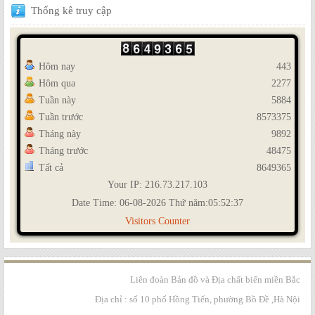
Thống
kê truy cập
Hôm nay
443
Hôm qua
2277
Tuần này
5884
Tuần trước
8573375
Tháng này
9892
Tháng trước
48475
Tất cả
8649365
Your IP: 216.73.217.103
Date Time: 06-08-2026 Thứ năm:05:52:37
Visitors Counter
Liên đoàn Bản đồ và Địa chất biển miền Bắc
Địa chỉ : số 10 phố Hồng Tiến, phường Bồ Đề ,Hà Nội