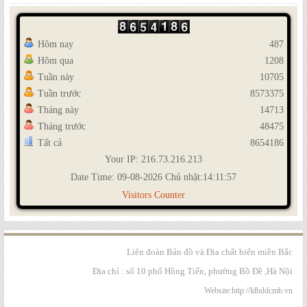
Hôm nay
487
Hôm qua
1208
Tuần này
10705
Tuần trước
8573375
Tháng này
14713
Tháng trước
48475
Tất cả
8654186
Your IP: 216.73.216.213
Date Time: 09-08-2026 Chủ nhật:14:11:57
Visitors Counter
Liên đoàn Bản đồ và Địa chất biển miền Bắc
Địa chỉ : số 10 phố Hồng Tiến, phường Bồ Đề ,Hà Nội
Website:http://ldbddcmb.vn