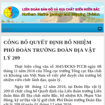
Menu
CÔNG BỐ QUYẾT ĐỊNH BỔ NHIỆM
PHÓ ĐOÀN TRƯỞNG ĐOÀN ĐỊA VẬT
LÝ 209
Thực hiện công văn số 3045/ĐCKS-TCCB ngày 08
tháng 11 năm 2016 của Tổng cục trưởng Tổng cục Địa chất
và Khoáng sản Việt Nam về việc phê duyệt chủ trương bổ
nhiệm viên chức lãnh đạo, quản lý.
Ngày 08 tháng 12 năm 2016, tại Đoàn Địa vật lý
209 tổ chức công bố Quyết định của Liên đoàn trưởng Liên
đoàn Bản đồ Địa chất miền Bắc, bổ nhiệm KS. Phạm Văn
Hùng, kỹ sư Địa vật lý giữ chức Phó Đoàn trưởng Đoàn Địa
vật lý 209 từ ngày 01 tháng 12 năm 2016.