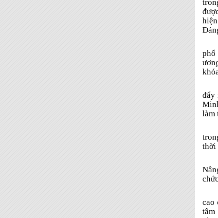
tron
được
hiện
Đảng
phổ 
ương
khóa
đẩy 
Minh
làm 
tron
thời
Nâng
chức
cao 
tâm 