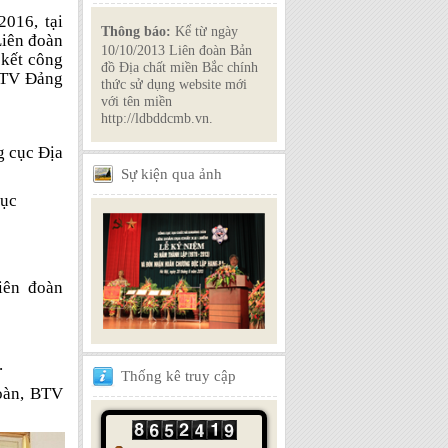
016, tại
Thông báo:
Kể từ ngày
Liên đoàn
10/10/2013 Liên đoàn Bản
 kết công
đồ Địa chất miền Bắc chính
BTV Đảng
thức sử dụng website mới
với tên miền
http://ldbddcmb.vn.
g cục Địa
Sự
kiện qua ảnh
cục
iên đoàn
.
Thống
kê truy cập
oàn, BTV