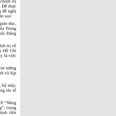
chính trị
. Để thực
g đề nghị
ản sau:
 giáo dục,
của Trung
 hội Đảng
nh trị về
ch Hồ Chí
y là việc
 tư tưởng
nh và kịp
, bộ máy.
ng tác tổ
về “Nâng
g”; trọng
ính tiền