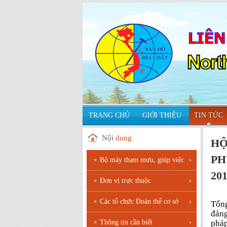
TRANG CHỦ
GIỚI THIỆU
TIN TỨC
Nội
dung
HỘ
PH
Bộ máy tham mưu, giúp việc
20
Đơn vị trực thuộc
Các tổ chức Đoàn thể cơ sở
Tổng
đảng
pháp
Thông tin cần biết