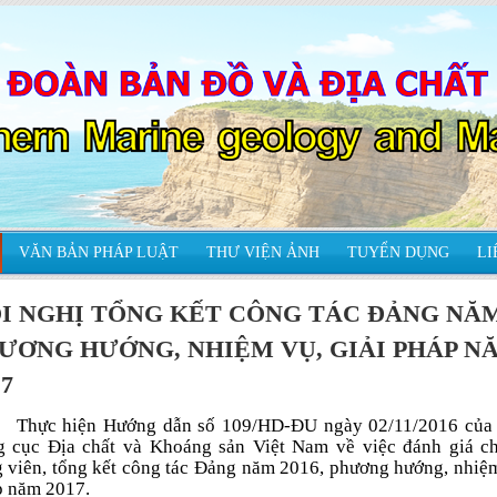
VĂN BẢN PHÁP LUẬT
THƯ VIỆN ẢNH
TUYỂN DỤNG
LI
I NGHỊ TỔNG KẾT CÔNG TÁC ĐẢNG NĂM
ƯƠNG HƯỚNG, NHIỆM VỤ, GIẢI PHÁP N
17
Thực hiện Hướng dẫn số 109/HD-ĐU ngày 02/11/2016 của
 cục Địa chất và Khoáng sản Việt Nam về việc đánh giá ch
 viên, tổng kết công tác Đảng năm 2016, phương hướng, nhiệm
 năm 2017.