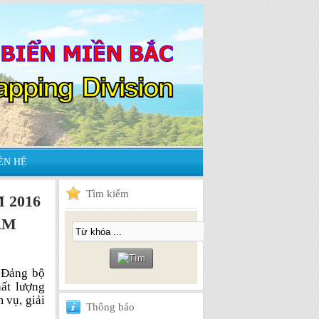
ÊN HỆ
Tìm
kiếm
 2016
ĂM
 Đảng bộ
ất lượng
 vụ, giải
Thông
báo