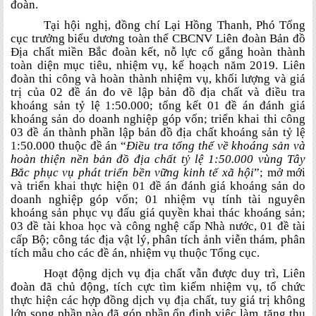
đoàn.
Tại hội nghị, đồng chí Lại Hồng Thanh, Phó Tổng
cục trưởng biểu dương toàn thể CBCNV Liên đoàn Bản đồ
Địa chất miền Bắc đoàn kết, nỗ lực cố gắng hoàn thành
toàn diện mục tiêu, nhiệm vụ, kế hoạch năm 2019. Liên
đoàn thi công và hoàn thành nhiệm vụ, khối lượng và giá
trị của 02 đề án đo vẽ lập bản đồ địa chất và điều tra
khoáng sản tỷ lệ 1:50.000; tổng kết 01 đề án đánh giá
khoáng sản do doanh nghiệp góp vốn; triển khai thi công
03 đề án thành phần lập bản đồ địa chất khoáng sản tỷ lệ
1:50.000 thuộc đề án “
Điều tra tổng thể về khoáng sản và
hoàn thiện nền bản đồ địa chất tỷ lệ 1:50.000 vùng Tây
Bắc phục vụ phát triển bền vững kinh tế xã hội
”; mở mới
và triển khai thực hiện 01 đề án đánh giá khoáng sản do
doanh nghiệp góp vốn; 01 nhiệm vụ tính tài nguyên
khoáng sản phục vụ đấu giá quyền khai thác khoáng sản;
03 đề tài khoa học và công nghệ cấp Nhà nước, 01 đề tài
cấp Bộ; công tác địa vật lý, phân tích ảnh viễn thám, phân
tích mẫu cho các đề án, nhiệm vụ thuộc Tổng cục.
Hoạt động dịch vụ địa chất vẫn được duy trì, Liên
đoàn đã chủ động, tích cực tìm kiếm nhiệm vụ, tổ chức
thực hiện các hợp đồng dịch vụ địa chất, tuy giá trị không
lớn song phần nào đã góp phần ổn định việc làm, tăng thu