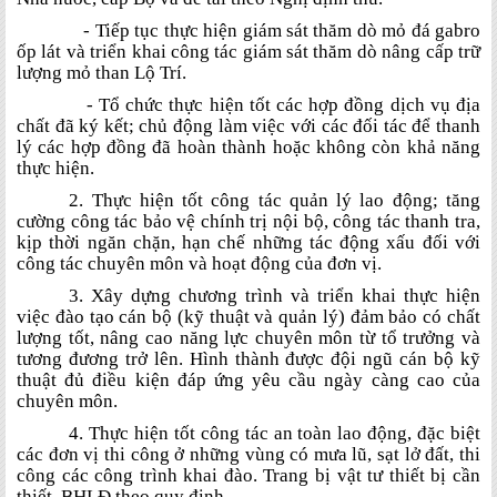
- Tiếp tục thực hiện giám sát thăm dò mỏ đá gabro
ốp lát và triển khai công tác giám sát thăm dò nâng cấp trữ
lượng mỏ than Lộ Trí.
- Tổ chức thực hiện tốt các hợp đồng dịch vụ địa
chất đã ký kết; chủ động làm việc với các đối tác để thanh
lý các hợp đồng đã hoàn thành hoặc không còn khả năng
thực hiện.
2. Thực hiện tốt công tác quản lý lao động; tăng
cường công tác bảo vệ chính trị nội bộ, công tác thanh tra,
kịp thời ngăn chặn, hạn chế những tác động xấu đối với
công tác chuyên môn và hoạt động của đơn vị.
3. Xây dựng chương trình và triển khai thực hiện
việc đào tạo cán bộ (kỹ thuật và quản lý) đảm bảo có chất
lượng tốt, nâng cao năng lực chuyên môn từ tổ trưởng và
tương đương trở lên. Hình thành được đội ngũ cán bộ kỹ
thuật đủ điều kiện đáp ứng yêu cầu ngày càng cao của
chuyên môn.
4. Thực hiện tốt công tác an toàn lao động, đặc biệt
các đơn vị thi công ở những vùng có mưa lũ, sạt lở đất, thi
công các công trình khai đào. Trang bị vật tư thiết bị cần
thiết, BHLĐ theo quy định.