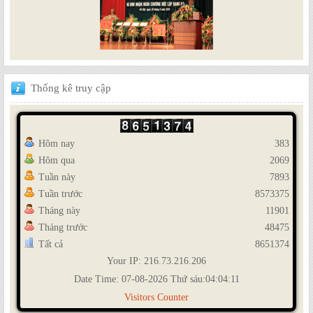
Thống
kê truy cập
Hôm nay
383
Hôm qua
2069
Tuần này
7893
Tuần trước
8573375
Tháng này
11901
Tháng trước
48475
Tất cả
8651374
Your IP: 216.73.216.206
Date Time: 07-08-2026 Thứ sáu:04:04:11
Visitors Counter