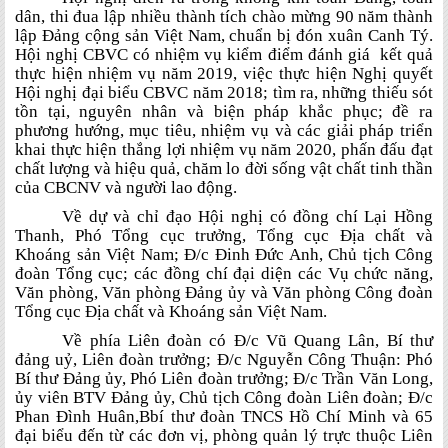
dân, thi đua lập nhiều thành tích chào mừng 90 năm thành
lập Đảng cộng sản Việt Nam, chuẩn bị đón xuân Canh Tý.
Hội nghị CBVC có nhiệm vụ kiểm điểm đánh giá kết quả
thực hiện nhiệm vụ năm 2019, việc thực hiện Nghị quyết
Hội nghị đại biểu CBVC năm 2018; tìm ra, những thiếu sót
tồn tại, nguyên nhân và biện pháp khắc phục; đề ra
phương hướng, mục tiêu, nhiệm vụ và các giải pháp triển
khai thực hiện thắng lợi nhiệm vụ năm 2020, phấn đấu đạt
chất lượng và hiệu quả, chăm lo đời sống vật chất tinh thần
của CBCNV và người lao động.
Về dự và chỉ đạo Hội nghị có đồng chí Lại Hồng
Thanh, Phó Tổng cục trưởng, Tổng cục Địa chất và
Khoáng sản Việt Nam; Đ/c Đinh Đức Anh, Chủ tịch Công
đoàn Tổng cục; các đồng chí đại diện các Vụ chức năng,
Văn phòng, Văn phòng Đảng ủy và Văn phòng Công đoàn
Tổng cục Địa chất và Khoáng sản Việt Nam.
Về phía Liên đoàn có Đ/c Vũ Quang Lân, Bí thư
đảng uỷ, Liên đoàn trưởng; Đ/c Nguyễn Công Thuận: Phó
Bí thư Đảng ủy, Phó Liên đoàn trưởng; Đ/c Trần Văn Long,
ủy viên BTV Đảng ủy, Chủ tịch Công đoàn Liên đoàn; Đ/c
Phan Đình Huân,Bbí thư đoàn TNCS Hồ Chí Minh và 65
đại biểu đến từ các đơn vị, phòng quản lý trực thuộc Liên