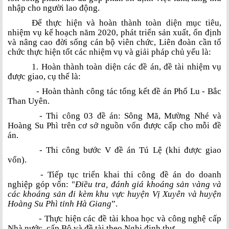
nhập cho người lao động.
Để thực hiện và hoàn thành toàn diện mục tiêu,
nhiệm vụ kế hoạch năm 2020, phát triển sản xuất, ổn định
và nâng cao đời sống cán bộ viên chức, Liên đoàn cần tổ
chức thực hiện tốt các nhiệm vụ và giải pháp chủ yếu là:
1. Hoàn thành toàn diện các đề án, đề tài nhiệm vụ
được giao, cụ thể là:
- Hoàn thành công tác tổng kết đề án Phố Lu - Bắc
Than Uyên.
- Thi công 03 đề án: Sông Mã, Mường Nhé và
Hoàng Su Phì trên cơ sở nguồn vốn được cấp cho mỗi đề
án.
- Thi công bước V đề án Tú Lệ (khi được giao
vốn).
- Tiếp tục triển khai thi công đề án do doanh
nghiệp góp vốn: "
Điều tra, đánh giá khoáng sản vàng và
các khoáng sản đi kèm khu vực huyện Vị Xuyên và huyện
Hoàng Su Phì tỉnh Hà Giang
”.
- Thực hiện các đề tài khoa học và công nghệ cấp
Nhà nước, cấp Bộ và đề tài theo Nghị định thư.