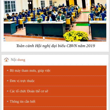
Toàn cảnh Hội nghị đại biểu CBVN năm 2019
Nội
dung
Bộ máy tham mưu, giúp việc
Đơn vị trực thuộc
Các tổ chức Đoàn thể cơ sở
Thông tin cần biết