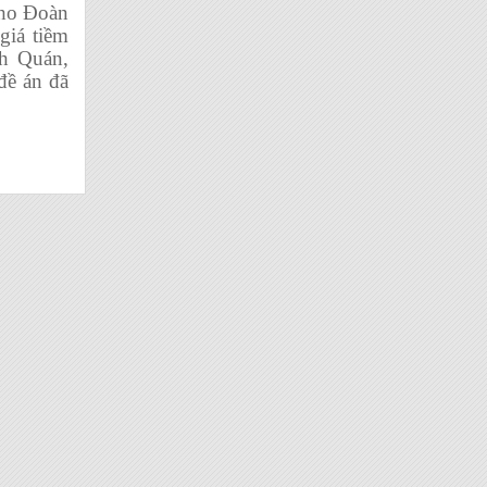
cho Đoàn
giá tiềm
h Quán,
đề án đã