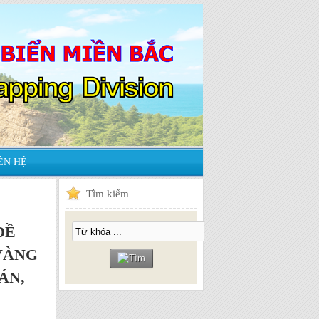
ÊN HỆ
Tìm
kiếm
ĐỀ
VÀNG
ÁN,