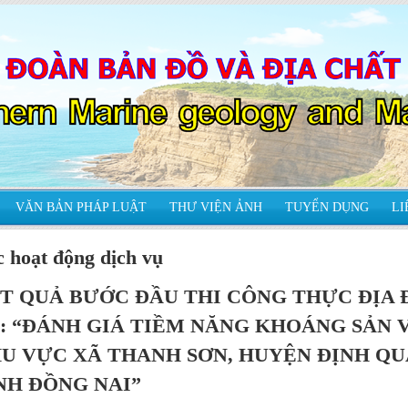
VĂN BẢN PHÁP LUẬT
THƯ VIỆN ẢNH
TUYỂN DỤNG
LI
 hoạt động dịch vụ
T QUẢ BƯỚC ĐẦU THI CÔNG THỰC ĐỊA 
: “ĐÁNH GIÁ TIỀM NĂNG KHOÁNG SẢN 
U VỰC XÃ THANH SƠN, HUYỆN ĐỊNH QU
NH ĐỒNG NAI”