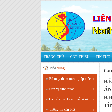
TRANG CHỦ
GIỚI THIỆU
TIN TỨC
Nội
dung
Các
Bộ máy tham mưu, giúp việc
KẾ
ÁN
Đơn vị trực thuộc
KH
Các tổ chức Đoàn thể cơ sở
TỈ
Thông tin cần biết