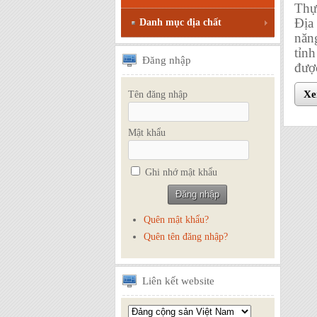
Thự
Địa
Danh mục địa chất
năn
tỉn
Đăng
nhập
được
Xem
Tên đăng nhập
Mật khẩu
Ghi nhớ mật khẩu
Quên mật khẩu?
Quên tên đăng nhập?
Liên
kết website