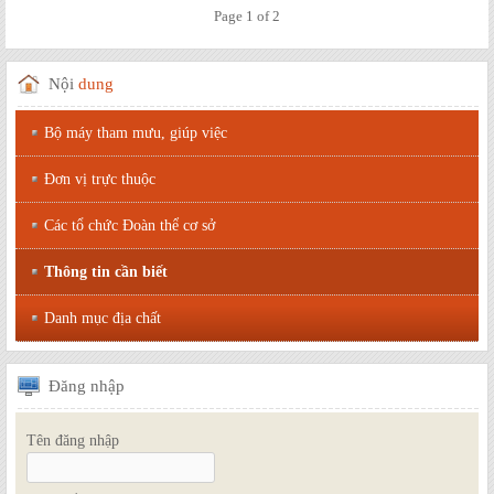
Page 1 of 2
Nội
dung
Bộ máy tham mưu, giúp việc
Đơn vị trực thuộc
Các tổ chức Đoàn thể cơ sở
Thông tin cần biết
Danh mục địa chất
Đăng
nhập
Tên đăng nhập