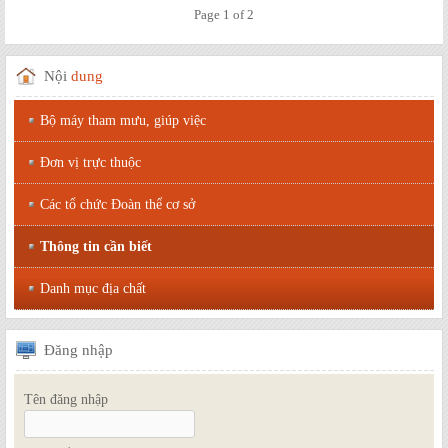
Page 1 of 2
Nội
dung
Bộ máy tham mưu, giúp việc
Đơn vị trực thuộc
Các tổ chức Đoàn thể cơ sở
Thông tin cần biết
Danh mục địa chất
Đăng
nhập
Tên đăng nhập