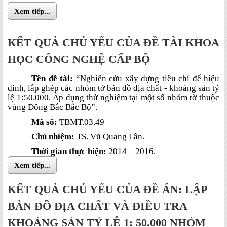
Xem tiếp...
KẾT QUẢ CHỦ YẾU CỦA ĐỀ TÀI KHOA
HỌC CÔNG NGHỆ CẤP BỘ
Tên đề tài:
“Nghiên cứu xây dựng tiêu chí để hiệu
đính, lắp ghép các nhóm tờ bản đồ địa chất - khoáng sản tỷ
lệ 1:50.000. Áp dụng thử nghiệm tại một số nhóm tờ thuộc
vùng Đông Bắc Bắc Bộ”.
Mã số:
TBMT.03.49
Chủ nhiệm:
TS. Vũ Quang Lân.
Thời gian thực hiện:
2014 – 2016.
Xem tiếp...
KẾT QUẢ CHỦ YẾU CỦA ĐỀ ÁN: LẬP
BẢN ĐỒ ĐỊA CHẤT VÀ ĐIỀU TRA
KHOÁNG SẢN TỶ LỆ 1: 50.000 NHÓM