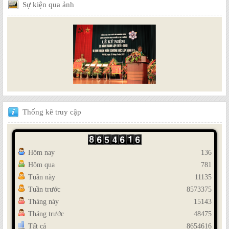
Sự
kiện qua ảnh
Thống
kê truy cập
Hôm nay
136
Hôm qua
781
Tuần này
11135
Tuần trước
8573375
Tháng này
15143
Tháng trước
48475
Tất cả
8654616