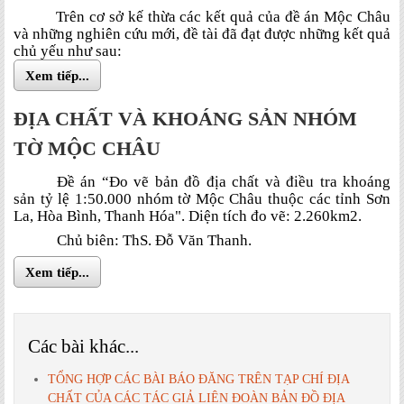
Trên cơ sở kế thừa các kết quả của đề án Mộc Châu
và những nghiên cứu mới, đề tài đã đạt được những kết quả
chủ yếu như sau:
Xem tiếp...
ĐỊA CHẤT VÀ KHOÁNG SẢN NHÓM
TỜ MỘC CHÂU
Đề án “Đo vẽ bản đồ địa chất và điều tra khoáng
sản tỷ lệ 1:50.000 nhóm tờ Mộc Châu thuộc các tỉnh Sơn
La, Hòa Bình, Thanh Hóa". Diện tích đo vẽ: 2.260km2.
Chủ biên: ThS. Đỗ Văn Thanh.
Xem tiếp...
Các bài khác...
TỔNG HỢP CÁC BÀI BÁO ĐĂNG TRÊN TẠP CHÍ ĐỊA
CHẤT CỦA CÁC TÁC GIẢ LIÊN ĐOÀN BẢN ĐỒ ĐỊA