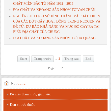
CHẤT MIỀN BẮC TỪ NĂM 1962 - 2015
ĐỊA CHẤT VÀ KHOÁNG SẢN NHÓM TỜ VĂN CHẤN
NGHIÊN CỨU LỊCH SỬ HÌNH THÀNH VÀ PHÁT TRIỂN
CỦA CÁC ĐỨT GÃY HOẠT ĐỘNG TRONG NEOGEN VÀ
ĐỆ TỨ. DỰ BÁO KHẢ NĂNG VÀ MỨC ĐỘ GÂY RA TAI
BIẾN ĐỊA CHẤT CỦA CHÚNG
ĐỊA CHẤT VÀ KHOÁNG SẢN NHÓM TỜ HÀ QUẢNG
Start
Trang trước
1
2
Trang sau
End
Page 1 of 2
Nội
dung
Bộ máy tham mưu, giúp việc
Đơn vị trực thuộc