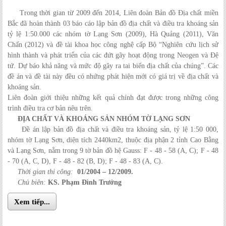
Trong thời gian từ 2009 đến 2014, Liên đoàn Bản đồ Địa chất miền
Bắc đã hoàn thành 03 báo cáo lập bản đồ địa chất và điều tra khoáng sản
tỷ lệ 1:50.000 các nhóm tờ Lạng Sơn (2009), Hà Quảng (2011), Văn
Chấn (2012) và đề tài khoa học công nghệ cấp Bộ “Nghiên cứu lịch sử
hình thành và phát triển của các đứt gãy hoạt động trong Neogen và Đệ
tứ. Dự báo khả năng và mức độ gây ra tai biến địa chất của chúng”. Các
đề án và đề tài này đều có nhứng phát hiện mới có giá trị về địa chất và
khoáng sản.
Liên đoàn giới thiệu những kết quả chính đạt được trong những công
trình điều tra cơ bản nêu trên.
ĐỊA CHẤT VÀ KHOÁNG SẢN NHÓM TỜ LẠNG SƠN
Đề án lập bản đồ địa chất và điều tra khoáng sản, tỷ lệ 1:50 000,
nhóm tờ Lạng Sơn, diện tích 2440km2, thuộc địa phận 2 tỉnh Cao Bằng
và Lạng Sơn, nằm trong 9 tờ bản đồ hệ Gauss: F - 48 - 58 (A, C); F - 48
- 70 (A, C, D), F - 48 - 82 (B, D); F - 48 - 83 (A, C).
Thời gian thi công:
01/2004 – 12/2009.
Chủ biên:
KS. Phạm Đình Trưởng
Xem tiếp...