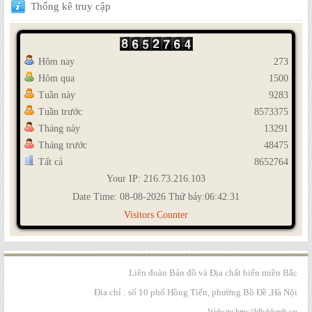
Thống
kê truy cập
Hôm nay
273
Hôm qua
1500
Tuần này
9283
Tuần trước
8573375
Tháng này
13291
Tháng trước
48475
Tất cả
8652764
Your IP: 216.73.216.103
Date Time: 08-08-2026 Thứ bảy:06:42:31
Visitors Counter
Liên đoàn Bản đồ và Địa chất biển miền Bắc
Địa chỉ : số 10 phố Hồng Tiến, phường Bồ Đề ,Hà Nội
Website:http://ldbddcmb.vn