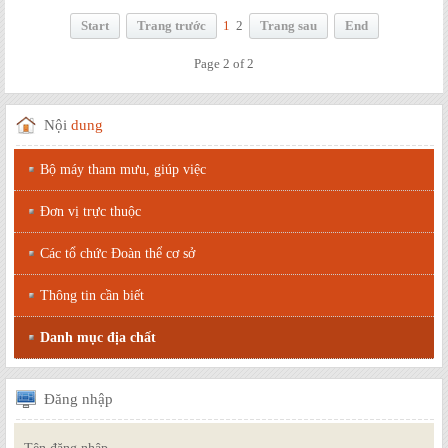
Start
Trang trước
1
2
Trang sau
End
Page 2 of 2
Nội
dung
Bộ máy tham mưu, giúp việc
Đơn vị trực thuộc
Các tổ chức Đoàn thể cơ sở
Thông tin cần biết
Danh mục địa chất
Đăng
nhập