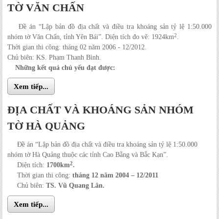
TỜ VĂN CHẤN
Đề án “Lập bản đồ địa chất và điều tra khoáng sản tỷ lệ 1:50.000
2
nhóm tờ Văn Chấn, tỉnh Yên Bái”. Diện tích đo vẽ: 1924km
.
Thời gian thi công: tháng 02 năm 2006 - 12/2012.
Chủ biên: KS. Phạm Thanh Bình.
Những kết quả chủ yếu đạt được:
Xem tiếp...
ĐỊA CHẤT VÀ KHOÁNG SẢN NHÓM
TỜ HÀ QUẢNG
Đề án “Lập bản đồ địa chất và điều tra khoáng sản tỷ lệ 1:50.000
nhóm tờ Hà Quảng thuộc các tỉnh Cao Bằng và Bắc Kạn”.
2
Diện tích:
1700km
.
Thời gian thi công:
tháng 12 năm 2004 – 12/2011
Chủ biên:
TS. Vũ Quang Lân.
Xem tiếp...