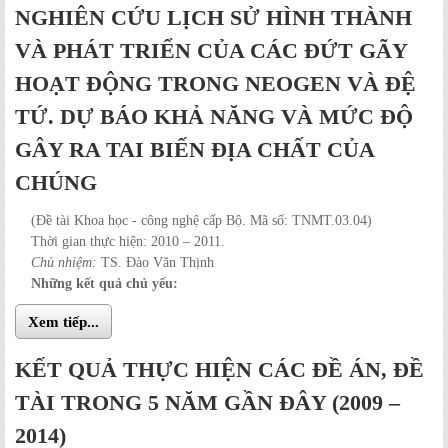
NGHIÊN CỨU LỊCH SỬ HÌNH THÀNH
VÀ PHÁT TRIỂN CỦA CÁC ĐỨT GÃY
HOẠT ĐỘNG TRONG NEOGEN VÀ ĐỆ
TỨ. DỰ BÁO KHẢ NĂNG VÀ MỨC ĐỘ
GÂY RA TAI BIẾN ĐỊA CHẤT CỦA
CHÚNG
(Đề tài Khoa học - công nghệ cấp Bộ. Mã số: TNMT.03.04)
Thời gian thực hiện: 2010 – 2011.
Chủ nhiệm:
TS. Đào Văn Thịnh
Những kết quả chủ yếu:
Xem tiếp...
KẾT QUẢ THỰC HIỆN CÁC ĐỀ ÁN, ĐỀ
TÀI TRONG 5 NĂM GẦN ĐÂY (2009 –
2014)