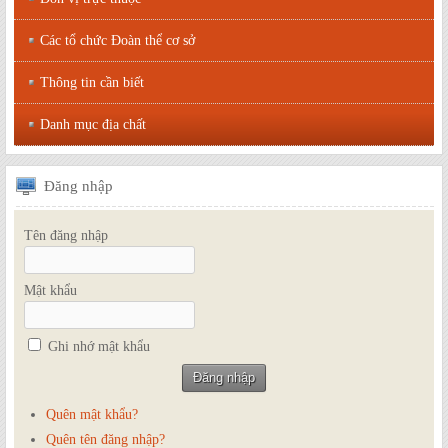
Các tổ chức Đoàn thể cơ sở
Thông tin cần biết
Danh mục địa chất
Đăng
nhập
Tên đăng nhập
Mật khẩu
Ghi nhớ mật khẩu
Quên mật khẩu?
Quên tên đăng nhập?