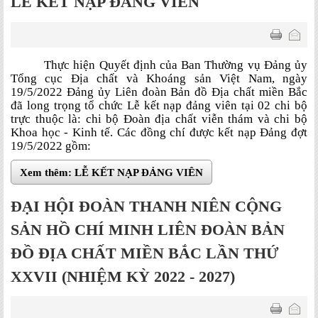
LỄ KẾT NẠP ĐẢNG VIÊN
Thực hiện Quyết định của Ban Thường vụ Đảng ủy
Tổng cục Địa chất và Khoáng sản Việt Nam, ngày
19/5/2022 Đảng ủy Liên đoàn Bản đồ Địa chất miền Bắc
đã long trọng tổ chức Lễ kết nạp đảng viên tại 02 chi bộ
trực thuộc là: chi bộ Đoàn địa chất viễn thám và chi bộ
Khoa học - Kinh tế. Các đồng chí được kết nạp Đảng đợt
19/5/2022 gồm:
Xem thêm: LỄ KẾT NẠP ĐẢNG VIÊN
ĐẠI HỘI ĐOÀN THANH NIÊN CỘNG
SẢN HỒ CHÍ MINH LIÊN ĐOÀN BẢN
ĐỒ ĐỊA CHẤT MIỀN BẮC LẦN THỨ
XXVII (NHIỆM KỲ 2022 - 2027)