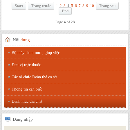
Start
Trang trước
1
2
3
4
5
6
7
8
9
10
Trang sau
End
Page 4 of 28
Nội
dung
Bộ máy tham mưu, giúp việc
Đơn vị trực thuộc
Các tổ chức Đoàn thể cơ sở
Thông tin cần biết
Danh mục địa chất
Đăng
nhập