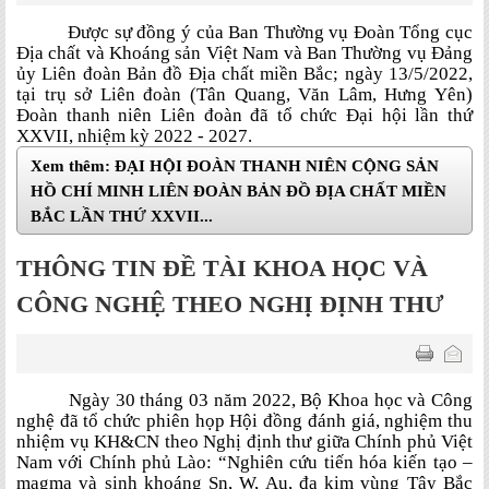
Được sự đồng ý của Ban Thường vụ Đoàn Tổng cục
Địa chất và Khoáng sản Việt Nam và Ban Thường vụ Đảng
ủy Liên đoàn Bản đồ Địa chất miền Bắc; ngày 13/5/2022,
tại trụ sở Liên đoàn (Tân Quang, Văn Lâm, Hưng Yên)
Đoàn thanh niên Liên đoàn đã tổ chức Đại hội lần thứ
XXVII, nhiệm kỳ 2022 - 2027.
Xem thêm: ĐẠI HỘI ĐOÀN THANH NIÊN CỘNG SẢN
HỒ CHÍ MINH LIÊN ĐOÀN BẢN ĐỒ ĐỊA CHẤT MIỀN
BẮC LẦN THỨ XXVII...
THÔNG TIN ĐỀ TÀI KHOA HỌC VÀ
CÔNG NGHỆ THEO NGHỊ ĐỊNH THƯ
Ngày 30 tháng 03 năm 2022, Bộ Khoa học và Công
nghệ đã tổ chức phiên họp Hội đồng đánh giá, nghiệm thu
nhiệm vụ KH&CN theo Nghị định thư giữa Chính phủ Việt
Nam với Chính phủ Lào: “Nghiên cứu tiến hóa kiến tạo –
magma và sinh khoáng Sn, W, Au, đa kim vùng Tây Bắc