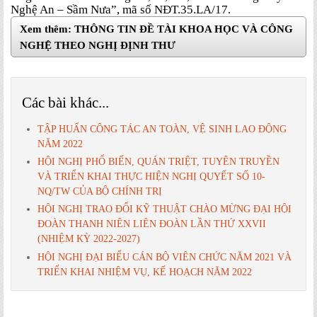
Nghệ An – Sầm Nưa”, mã số NĐT.35.LA/17.
Xem thêm: THÔNG TIN ĐỀ TÀI KHOA HỌC VÀ CÔNG
NGHỆ THEO NGHỊ ĐỊNH THƯ
Các bài khác...
TẬP HUẤN CÔNG TÁC AN TOÀN, VỆ SINH LAO ĐỘNG
NĂM 2022
HỘI NGHỊ PHỔ BIẾN, QUÁN TRIỆT, TUYÊN TRUYỀN
VÀ TRIỂN KHAI THỰC HIỆN NGHỊ QUYẾT SỐ 10-
NQ/TW CỦA BỘ CHÍNH TRỊ
HỘI NGHỊ TRAO ĐỔI KỸ THUẬT CHÀO MỪNG ĐẠI HỘI
ĐOÀN THANH NIÊN LIÊN ĐOÀN LẦN THỨ XXVII
(NHIỆM KỲ 2022-2027)
HỘI NGHỊ ĐẠI BIỂU CÁN BỘ VIÊN CHỨC NĂM 2021 VÀ
TRIỂN KHAI NHIỆM VỤ, KẾ HOẠCH NĂM 2022