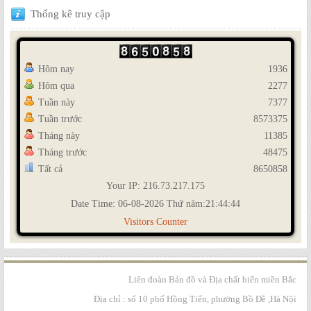
Thống
kê truy cập
Hôm nay
1936
Hôm qua
2277
Tuần này
7377
Tuần trước
8573375
Tháng này
11385
Tháng trước
48475
Tất cả
8650858
Your IP: 216.73.217.175
Date Time: 06-08-2026 Thứ năm:21:44:44
Visitors Counter
Liên đoàn Bản đồ và Địa chất biển miền Bắc
Địa chỉ : số 10 phố Hồng Tiến, phường Bồ Đề ,Hà Nội