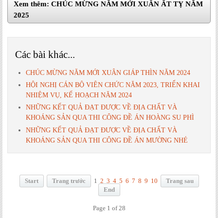
Xem thêm: CHÚC MỪNG NĂM MỚI XUÂN ẤT TỴ NĂM
2025
Các bài khác...
CHÚC MỪNG NĂM MỚI XUÂN GIÁP THÌN NĂM 2024
HỘI NGHỊ CÁN BỘ VIÊN CHỨC NĂM 2023, TRIỂN KHAI
NHIỆM VỤ, KẾ HOẠCH NĂM 2024
NHỮNG KẾT QUẢ ĐẠT ĐƯỢC VỀ ĐỊA CHẤT VÀ
KHOÁNG SẢN QUA THI CÔNG ĐỀ ÁN HOÀNG SU PHÌ
NHỮNG KẾT QUẢ ĐẠT ĐƯỢC VỀ ĐỊA CHẤT VÀ
KHOÁNG SẢN QUA THI CÔNG ĐỀ ÁN MƯỜNG NHÉ
Start
Trang trước
1
2
3
4
5
6
7
8
9
10
Trang sau
End
Page 1 of 28