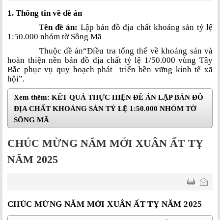
1. Thông tin về đề án
Tên đề án:
Lập bản đồ địa chất khoáng sản tỷ lệ
1:50.000 nhóm tờ Sông Mã
Thuộc đề án“Điều tra tổng thể về khoáng sản và
hoàn thiện nền bản đồ địa chất tỷ lệ 1/50.000 vùng Tây
Bắc phục vụ quy hoạch phát
triển bền vững kinh tế xã
hội”.
Xem thêm: KẾT QUẢ THỰC HIỆN ĐỀ ÁN LẬP BẢN ĐỒ
ĐỊA CHẤT KHOÁNG SẢN TỶ LỆ 1:50.000 NHÓM TỜ
SÔNG MÃ
CHÚC MỪNG NĂM MỚI XUÂN ẤT TỴ
NĂM 2025
CHÚC MỪNG NĂM MỚI XUÂN ẤT TỴ NĂM 2025